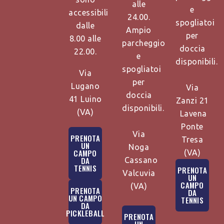
alle
e
accessibili
24.00.
spogliatoi
dalle
Ampio
per
8.00 alle
parcheggio
doccia
22.00.
e
disponibili.
spogliatoi
Via
per
Lugano
Via
doccia
41 Luino
Zanzi 21
disponibili.
(VA)
Lavena
Ponte
Via
PRENOTA
Tresa
UN
Noga
CAMPO
(VA)
DA
Cassano
TENNIS
PRENOTA
Valcuvia
UN
CAMPO
(VA)
PRENOTA
DA
UN CAMPO
TENNIS
DA
PICKLEBALL
PRENOTA