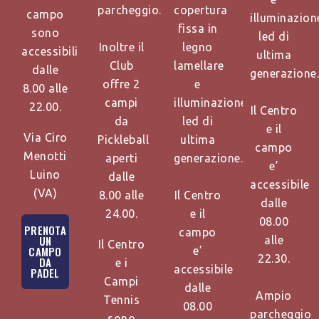
parcheggio.
copertura
campo
illuminazion
fissa in
sono
led di
Inoltre il
legno
accessibili
ultima
Club
lamellare
dalle
generazione.
offre 2
e
8.00 alle
campi
illuminazione
22.00.
Il Centro
da
led di
e il
Via Ciro
Pickleball
ultima
campo
Menotti
aperti
generazione.
e’
Luino
dalle
accessibile
(VA)
8.00 alle
Il Centro
dalle
24.00.
e il
08.00
PRENOTA
campo
UN
alle
Il Centro
CAMPO
e’
22.30.
DA
e i
accessibile
PADEL
Campi
dalle
Ampio
Tennis
08.00
parcheggio
sono