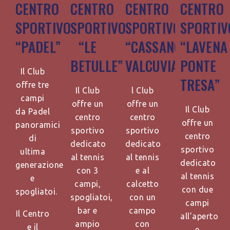
CENTRO
CENTRO
CENTRO
CENTRO
SPORTIVO
SPORTIVO
SPORTIVO
SPORTIV
“PADEL”
“LE
“CASSANO
“LAVENA
BETULLE”
VALCUVIA”
PONTE
Il Club
TRESA”
offre tre
Il Club
l Club
campi
offre un
offre un
Il Club
da Padel
centro
centro
offre un
panoramici
sportivo
sportivo
centro
di
dedicato
dedicato
sportivo
ultima
al tennis
al tennis
dedicato
generazione
con 3
e al
al tennis
e
campi,
calcetto
con due
spogliatoi.
spogliatoi,
con un
campi
bar e
campo
Il Centro
all’aperto
ampio
con
e il
e